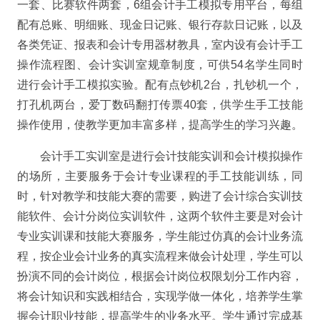
一套、比赛软件两套，
6
组会计
手工
模拟专用平台，每组
配有总账、明细账、现金日记账、银行存款日记账，以及
各类凭证、报表和会计专用器材教具
，
室内设有会计
手工
操作流程图、会计实训室规章制度，可供
54
名学生同时
进行会计
手工
模拟实验。
配有点钞机
2台，扎钞机一个，
打孔机两台，爱丁数码翻打传票40套，供学生手工技能
操作使用，使教学更加丰富多样，提高学生的学习兴趣。
会计手工实训室是进行会计技能实训和会计模拟操作
的场所，主要服务于会计专业课程的手工技能训练，同
时，
针对教学和技能大赛的需要，购进了会计综合实训技
能软件、会计分岗位实训软件，
这两个软件主要是对会计
专业实训课和技能大赛服务，学生能过仿真的会计业务流
程，按企业会计业务的真实流程来做会计处理，学生可以
扮演不同的会计岗位，根据会计岗位权限划分工作内容，
将会计知识和实践相结合，实现学做一体化，培养学生掌
握会计职业技能，提高学生的业务水平。
学生通过完成基